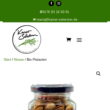
✆
0176 93 16 00 81
✉
maria@kaiser-selection.de
Start
/
Nüsse
/ Bio Pistazien