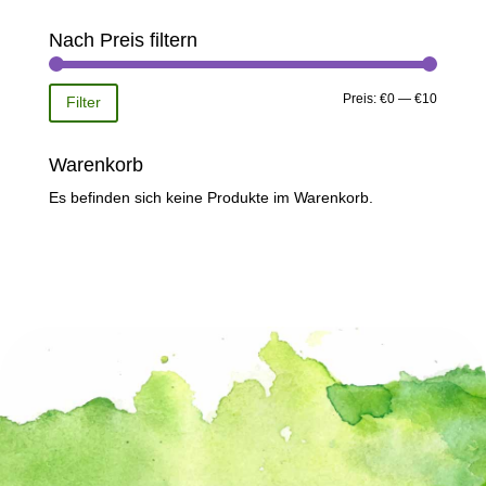
Nach Preis filtern
Min.
Max.
Preis:
€0
—
€10
Filter
Preis
Preis
Warenkorb
Es befinden sich keine Produkte im Warenkorb.