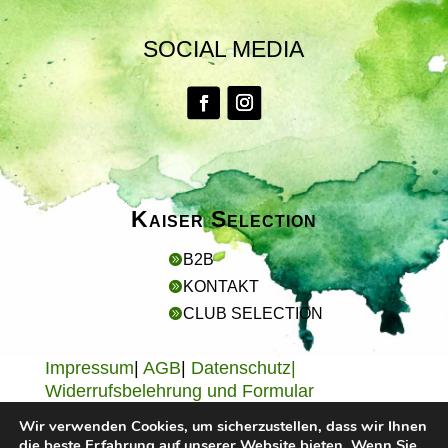
SOCIAL MEDIA
Kaiser Selection
B2B

KONTAKT

CLUB SELECTION

Impressum
|
AGB
|
Datenschutz|
Widerrufsbelehrung und Formular
Wir verwenden Cookies, um sicherzustellen, dass wir Ihnen
die beste Erfahrung auf unserer Website bieten. Wenn Sie