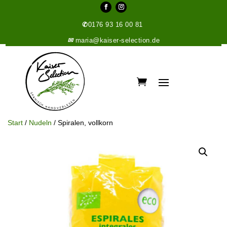
✆
0176 93 16 00 81
✉
maria@kaiser-selection.de
Start
/
Nudeln
/ Spiralen, vollkorn