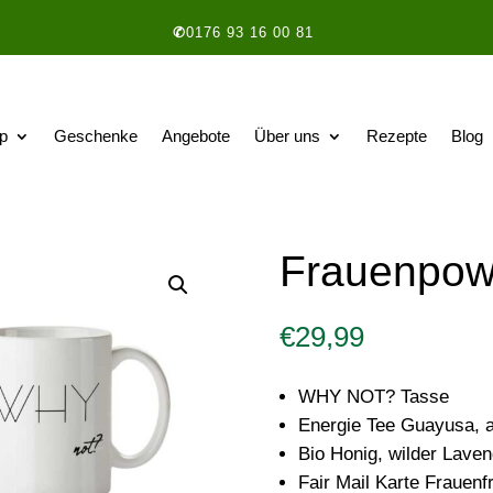
✆
0176 93 16 00 81
p
Geschenke
Angebote
Über uns
Rezepte
Blog
Frauenpow
€
29,99
WHY NOT? Tasse
Energie Tee Guayusa, 
Bio Honig, wilder Laven
Fair Mail Karte Frauenf