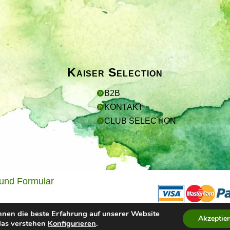
Kaiser Selection
B2B

KONTAKT

CLUB SELECTION

 und Formular
hnen die beste Erfahrung auf unserer Website
Akzeptie
 das verstehen
Konfigurieren
.
Design und Entwicklung:
Marjorie Rojas
.