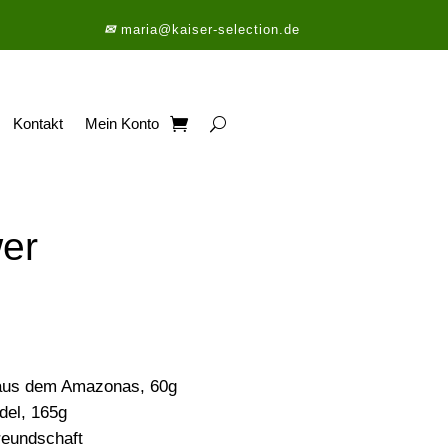
✉
maria@kaiser-selection.de
Kontakt
Mein Konto
er
aus dem Amazonas, 60g
del, 165g
reundschaft