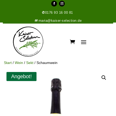
✆
0176 93 16 00 81
✉
maria@kaiser-selection.de
Start
/
Wein
/
Sekt
/ Schaumwein
Angebot!