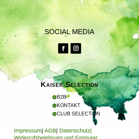
SOCIAL MEDIA
Kaiser Selection
B2B

KONTAKT

CLUB SELECTION

Impressum
|
AGB
|
Datenschutz|
Widerrufsbelehrung und Formular