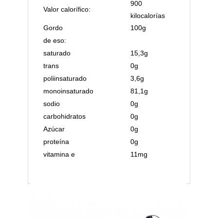
900
Valor calorífico:
kilocalorías
Gordo
100g
de eso:
saturado
15,3g
trans
0g
poliinsaturado
3,6g
monoinsaturado
81,1g
sodio
0g
carbohidratos
0g
Azúcar
0g
proteína
0g
vitamina e
11mg