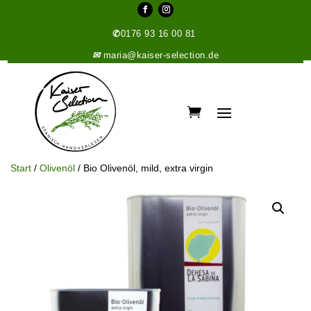
✆
0176 93 16 00 81
✉
maria@kaiser-selection.de
Start
/
Olivenöl
/ Bio Olivenöl, mild, extra virgin