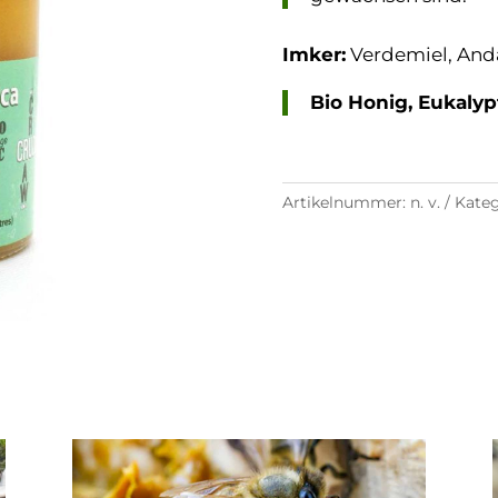
Imker:
Verdemiel, Anda
Bio Honi
g, Eukalyp
Artikelnummer:
n. v.
Kateg