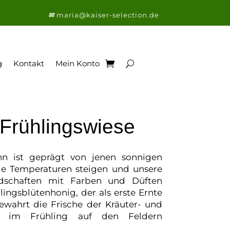
✉
maria@kaiser-selection.de
g
Kontakt
Mein Konto
 Frühlingswiese
nn ist geprägt von jenen sonnigen
ie Temperaturen steigen und unsere
ndschaften mit Farben und Düften
hlingsblütenhonig, der als erste Ernte
wahrt die Frische der Kräuter- und
e im Frühling auf den Feldern