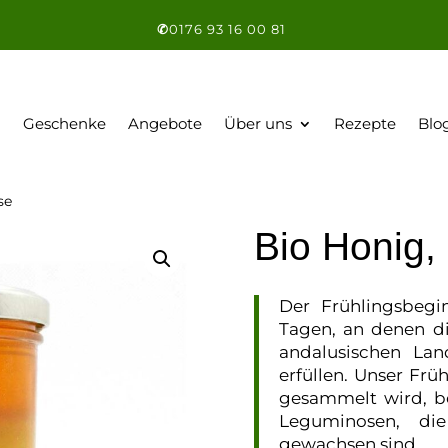
✆
0176 93 16 00 81
Geschenke
Angebote
Über uns
Rezepte
Blo
se
Bio Honig,
Der Frühlingsbegi
Tagen, an denen d
andalusischen La
erfüllen. Unser Frü
gesammelt wird, be
Leguminosen, di
gewachsen sind.