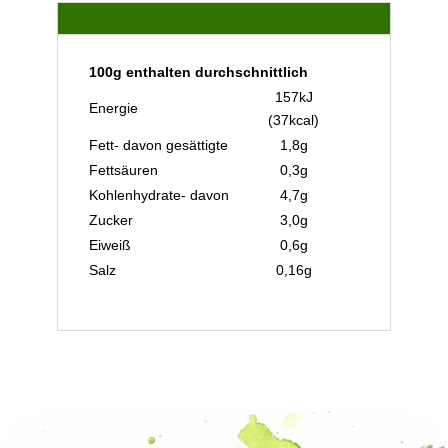
Beschreibung
100g enthalten durchschnittlich
157kJ
Energie
(37kcal)
Fett- davon gesättigte
1,8g
Fettsäuren
0,3g
Kohlenhydrate- davon
4,7g
Zucker
3,0g
Eiweiß
0,6g
Salz
0,16g