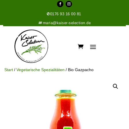
✆
0176 93 16 00 81
✉
maria@kaiser-selection.de
Start
/
Vegetarische Spezialitäten
/ Bio Gazpacho