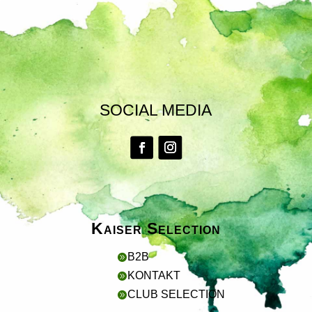
SOCIAL MEDIA
Kaiser Selection
B2B

KONTAKT

CLUB SELECTION
