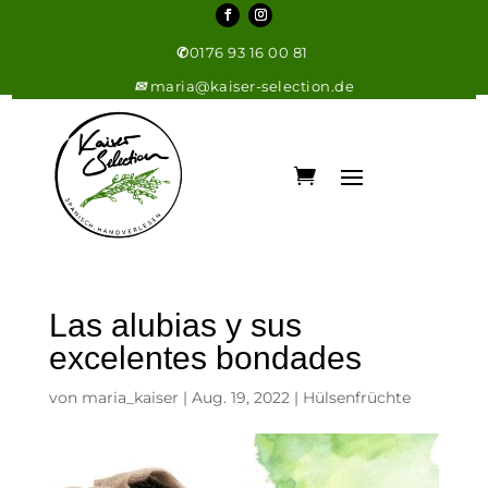
✆
0176 93 16 00 81
✉
maria@kaiser-selection.de
Las alubias y sus
excelentes bondades
von
maria_kaiser
|
Aug. 19, 2022
|
Hülsenfrüchte