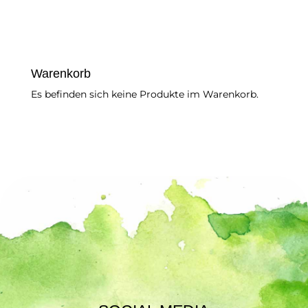
s
s
p
a
Warenkorb
n
Es befinden sich keine Produkte im Warenkorb.
n
e
:
€
3
,
5
0
b
i
s
€