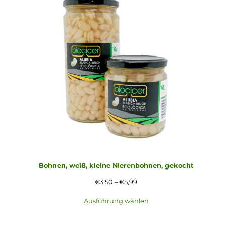
Bohnen, weiß, kleine Nierenbohnen, gekocht
P
€
3,50
–
€
5,99
r
Ausführung wählen
e
i